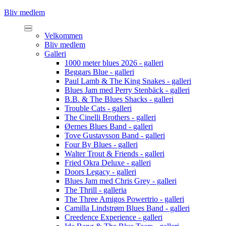
Bliv medlem
Velkommen
Bliv medlem
Galleri
1000 meter blues 2026 - galleri
Beggars Blue - galleri
Paul Lamb & The King Snakes - galleri
Blues Jam med Perry Stenbäck - galleri
B.B. & The Blues Shacks - galleri
Trouble Cats - galleri
The Cinelli Brothers - galleri
Øernes Blues Band - galleri
Tove Gustavsson Band - galleri
Four By Blues - galleri
Walter Trout & Friends - galleri
Fried Okra Deluxe - galleri
Doors Legacy - galleri
Blues Jam med Chris Grey - galleri
The Thrill - galleria
The Three Amigos Powertrio - galleri
Camilla Lindstrøm Blues Band - galleri
Creedence Experience - galleri