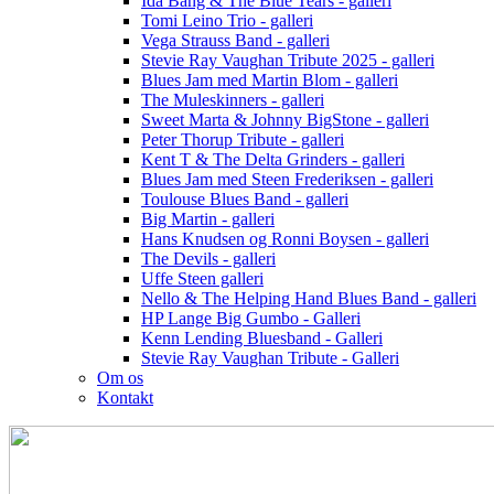
Ida Bang & The Blue Tears - galleri
Tomi Leino Trio - galleri
Vega Strauss Band - galleri
Stevie Ray Vaughan Tribute 2025 - galleri
Blues Jam med Martin Blom - galleri
The Muleskinners - galleri
Sweet Marta & Johnny BigStone - galleri
Peter Thorup Tribute - galleri
Kent T & The Delta Grinders - galleri
Blues Jam med Steen Frederiksen - galleri
Toulouse Blues Band - galleri
Big Martin - galleri
Hans Knudsen og Ronni Boysen - galleri
The Devils - galleri
Uffe Steen galleri
Nello & The Helping Hand Blues Band - galleri
HP Lange Big Gumbo - Galleri
Kenn Lending Bluesband - Galleri
Stevie Ray Vaughan Tribute - Galleri
Om os
Kontakt