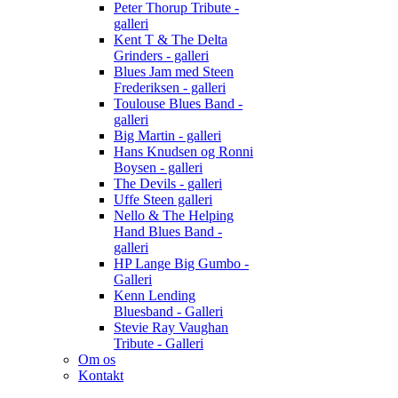
Peter Thorup Tribute -
galleri
Kent T & The Delta
Grinders - galleri
Blues Jam med Steen
Frederiksen - galleri
Toulouse Blues Band -
galleri
Big Martin - galleri
Hans Knudsen og Ronni
Boysen - galleri
The Devils - galleri
Uffe Steen galleri
Nello & The Helping
Hand Blues Band -
galleri
HP Lange Big Gumbo -
Galleri
Kenn Lending
Bluesband - Galleri
Stevie Ray Vaughan
Tribute - Galleri
Om os
Kontakt