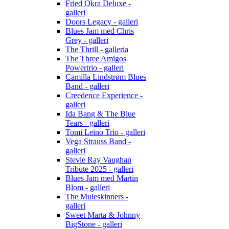
Fried Okra Deluxe -
galleri
Doors Legacy - galleri
Blues Jam med Chris
Grey - galleri
The Thrill - galleria
The Three Amigos
Powertrio - galleri
Camilla Lindstrøm Blues
Band - galleri
Creedence Experience -
galleri
Ida Bang & The Blue
Tears - galleri
Tomi Leino Trio - galleri
Vega Strauss Band -
galleri
Stevie Ray Vaughan
Tribute 2025 - galleri
Blues Jam med Martin
Blom - galleri
The Muleskinners -
galleri
Sweet Marta & Johnny
BigStone - galleri