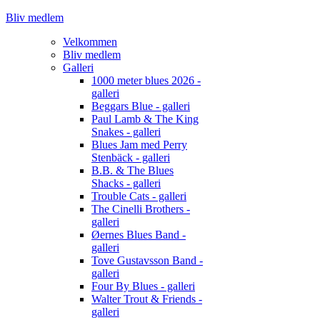
Bliv medlem
Velkommen
Bliv medlem
Galleri
1000 meter blues 2026 -
galleri
Beggars Blue - galleri
Paul Lamb & The King
Snakes - galleri
Blues Jam med Perry
Stenbäck - galleri
B.B. & The Blues
Shacks - galleri
Trouble Cats - galleri
The Cinelli Brothers -
galleri
Øernes Blues Band -
galleri
Tove Gustavsson Band -
galleri
Four By Blues - galleri
Walter Trout & Friends -
galleri