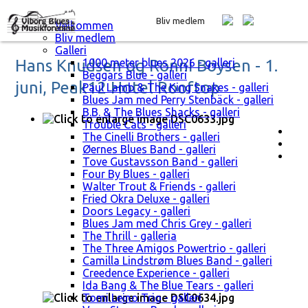
Bliv medlem
Velkommen
Bliv medlem
Galleri
Hans Knudsen og Ronni Boysen - 1.
1000 meter blues 2026 - galleri
Beggars Blue - galleri
juni, Peak12 Hotel Rooftop
Paul Lamb & The King Snakes - galleri
Blues Jam med Perry Stenbäck - galleri
B.B. & The Blues Shacks - galleri
Trouble Cats - galleri
The Cinelli Brothers - galleri
Øernes Blues Band - galleri
Tove Gustavsson Band - galleri
Four By Blues - galleri
Walter Trout & Friends - galleri
Fried Okra Deluxe - galleri
Doors Legacy - galleri
Blues Jam med Chris Grey - galleri
The Thrill - galleria
The Three Amigos Powertrio - galleri
Camilla Lindstrøm Blues Band - galleri
Creedence Experience - galleri
Ida Bang & The Blue Tears - galleri
Tomi Leino Trio - galleri