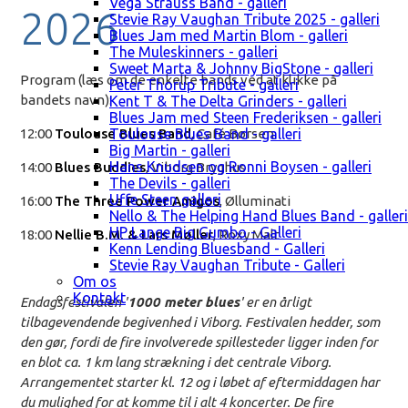
Vega Strauss Band - galleri
2026
Stevie Ray Vaughan Tribute 2025 - galleri
Blues Jam med Martin Blom - galleri
The Muleskinners - galleri
Sweet Marta & Johnny BigStone - galleri
Program (læs om de enkelte bands ved at klikke på
Peter Thorup Tribute - galleri
bandets navn):
Kent T & The Delta Grinders - galleri
Blues Jam med Steen Frederiksen - galleri
12:00
Toulouse Blues Band
, Café Børsen
Toulouse Blues Band - galleri
Big Martin - galleri
Hans Knudsen og Ronni Boysen - galleri
14:00
Blues Buddies
, Viborg Bryghus
The Devils - galleri
Uffe Steen galleri
16:00
The Three Power Amigos
, Ølluminati
Nello & The Helping Hand Blues Band - galleri
HP Lange Big Gumbo - Galleri
18:00
Nellie B.M. & Lars Møller
, Roxy Malt
Kenn Lending Bluesband - Galleri
Stevie Ray Vaughan Tribute - Galleri
Om os
Kontakt
Endagsfestivalen '
1000 meter blues
' er en årligt
tilbagevendende begivenhed i Viborg. Festivalen hedder, som
den gør, fordi de fire involverede spillesteder ligger inden for
en blot ca. 1 km lang strækning i det centrale Viborg.
Arrangementet starter kl. 12 og i løbet af eftermiddagen har
du mulighed for at komme til i alt 4 koncerter. De fire