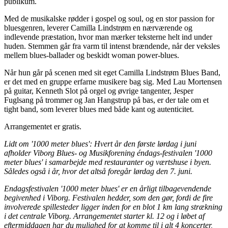
publikum.
Med de musikalske rødder i gospel og soul, og en stor passion for
bluesgenren, leverer Camilla Lindstrøm en nærværende og
indlevende præstation, hvor man mærker teksterne helt ind under
huden. Stemmen går fra varm til intenst brændende, når der veksles
mellem blues-ballader og beskidt woman power-blues.
Når hun går på scenen med sit eget Camilla Lindstrøm Blues Band,
er det med en gruppe erfarne musikere bag sig. Med Lau Mortensen
på guitar, Kenneth Slot på orgel og øvrige tangenter, Jesper
Fuglsang på trommer og Jan Hangstrup på bas, er der tale om et
tight band, som leverer blues med både kant og autenticitet.
Arrangementet er gratis.
Lidt om '1000 meter blues': Hvert år den første lørdag i juni
afholder Viborg Blues- og Musikforening éndags-festivalen '1000
meter blues' i samarbejde med restauranter og værtshuse i byen.
Således også i år, hvor det altså foregår lørdag den 7. juni.
Endagsfestivalen '1000 meter blues' er en årligt tilbagevendende
begivenhed i Viborg. Festivalen hedder, som den gør, fordi de fire
involverede spillesteder ligger inden for en blot 1 km lang strækning
i det centrale Viborg. Arrangementet starter kl. 12 og i løbet af
eftermiddagen har du mulighed for at komme til i alt 4 koncerter,