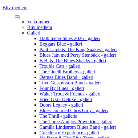
Bliv medlem
Velkommen
Bliv medlem
Galleri
1000 meter blues 2026 - galleri
Beggars Blue - galleri
Paul Lamb & The King Snakes - galleri
Blues Jam med Perry Stenbäck - galleri
B.B. & The Blues Shacks - galleri
Trouble Cats - galleri
The Cinelli Brothers - galleri
Øernes Blues Band - galleri
Tove Gustavsson Band - galleri
Four By Blues - galleri
Walter Trout & Friends - galleri
Fried Okra Deluxe - galleri
Doors Legacy - galleri
Blues Jam med Chris Grey - galleri
The Thrill - galleria
The Three Amigos Powertrio - galleri
Camilla Lindstrøm Blues Band - galleri
Creedence Experience - galleri