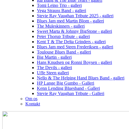
Ida Bang & The Blue Tears - galleri
Tomi Leino Trio - galleri
Vega Strauss Band - galleri
Stevie Ray Vaughan Tribute 2025 - galleri
Blues Jam med Martin Blom - galleri
The Muleskinners - galleri
Sweet Marta & Johnny BigStone - galleri
Peter Thorup Tribute - galleri
Kent T & The Delta Grinders - galleri
Blues Jam med Steen Frederiksen - galleri
Toulouse Blues Band - galleri
Big Martin - galleri
Hans Knudsen og Ronni Boysen - galleri
The Devils - galleri
Uffe Steen galleri
Nello & The Helping Hand Blues Band - galleri
HP Lange Big Gumbo - Galleri
Kenn Lending Bluesband - Galleri
Stevie Ray Vaughan Tribute - Galleri
Om os
Kontakt