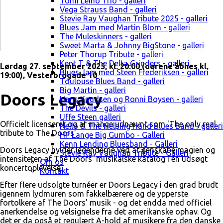
Tomi Leino Trio - galleri
Vega Strauss Band - galleri
Stevie Ray Vaughan Tribute 2025 - galleri
Blues Jam med Martin Blom - galleri
The Muleskinners - galleri
Sweet Marta & Johnny BigStone - galleri
Peter Thorup Tribute - galleri
Kent T & The Delta Grinders - galleri
Lørdag 27. september 2025, kl. 20:00 (dørene åbnes kl.
Blues Jam med Steen Frederiksen - galleri
19:00), Vesterbrogade 10
Toulouse Blues Band - galleri
Big Martin - galleri
Doors Legacy
Hans Knudsen og Ronni Boysen - galleri
The Devils - galleri
Uffe Steen galleri
Officielt licenseret og af mange udnævnt som 'The only real
Nello & The Helping Hand Blues Band - galleri
tribute to The Doors'.
HP Lange Big Gumbo - Galleri
Kenn Lending Bluesband - Galleri
Doors Legacy hylder legenderne ved at genskabe magien og
Stevie Ray Vaughan Tribute - Galleri
intensiteten af The Doors’ musikalske katalog i en udsøgt
Om os
koncertoplevelse.
Kontakt
Efter flere udsolgte turnéer er Doors Legacy i den grad brudt
igennem lydmuren som fakkelbærere og de ypperste
fortolkere af The Doors’ musik - og det endda med officiel
anerkendelse og velsignelse fra det amerikanske ophav. Og
det er da også et regulært A-hold af musikere fra den danske