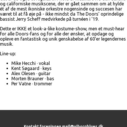
og californiske musikscene, der er gået sammen om at hylde
ét af de mest ikoniske orkestre nogensinde og succesen har
været til at få øje på - ikke mindst da The Doors’ oprindelige
bassist Jerry Scheff medvirkede på turnéen i ’19.
Dette er IKKE et look-a-like kostume-show, men et must-hear
for alle Doors-fans og for alle der ønsker, at opdage og
opleve en fantastisk og unik genskabelse af 60'er legendernes
musik.
Line-up:
Mike Hecchi · vokal
Kent Søgaard · keys
Alex Olesen · guitar
Morten Brauner · bas
Per Vatne · trommer
Kontakt foreningen
mail@viborgblues.dk