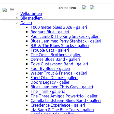
Bliv medlem
Velkommen
Bliv medlem
Galleri
1000 meter blues 2026 - galleri
Beggars Blue - galleri
Paul Lamb & The King Snakes - galleri
Blues Jam med Perry Stenbäck - galleri
B.B. & The Blues Shacks - galleri
Trouble Cats - galleri
The Cinelli Brothers - galleri
Øernes Blues Band - galleri
Tove Gustavsson Band - galleri
Four By Blues - galleri
Walter Trout & Friends - galleri
Fried Okra Deluxe - galleri
Doors Legacy - galleri
Blues Jam med Chris Grey - galleri
The Thrill - galleria
The Three Amigos Powertrio - galleri
Camilla Lindstrøm Blues Band - galleri
Creedence Experience - galleri
Ida Bang & The Blue Tears - galleri