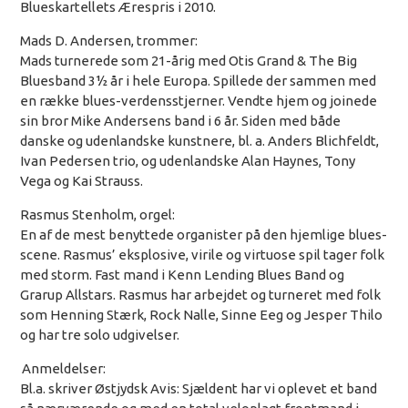
Blueskartellets Ærespris i 2010.
Mads D. Andersen,
trommer:
Mads turnerede som 21-årig med Otis Grand & The Big
Bluesband 3½ år i hele Europa. Spillede der sammen med
en række blues-verdensstjerner. Vendte hjem og joinede
sin bror Mike Andersens band i 6 år. Siden med både
danske og udenlandske kunstnere, bl. a. Anders Blichfeldt,
Ivan Pedersen trio, og udenlandske Alan Haynes, Tony
Vega og Kai Strauss.
Rasmus Stenholm,
orgel:
En af de mest benyttede organister på den hjemlige blues-
scene. Rasmus’ eksplosive, virile og virtuose spil tager folk
med storm. Fast mand i Kenn Lending Blues Band og
Grarup Allstars. Rasmus har arbejdet og turneret med folk
som Henning Stærk, Rock Nalle, Sinne Eeg og Jesper Thilo
og har tre solo udgivelser.
A
nmeldelser:
Bl.a. skriver Østjydsk Avis: Sj
ældent har vi oplevet et band