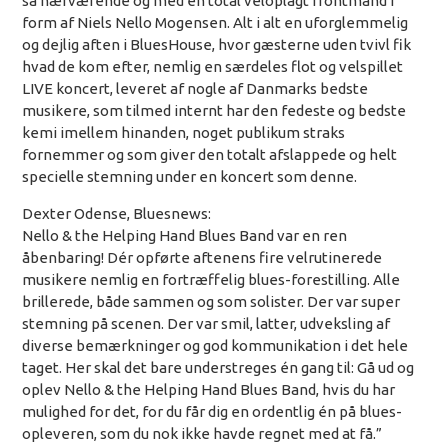
så nærværende og med en total veloplagt frontmand i
form af Niels Nello Mogensen. Alt i alt en uforglemmelig
og dejlig aften i BluesHouse, hvor gæsterne uden tvivl fik
hvad de kom efter, nemlig en særdeles flot og velspillet
LIVE koncert, leveret af nogle af Danmarks bedste
musikere, som tilmed internt har den fedeste og bedste
kemi imellem hinanden, noget publikum straks
fornemmer og som giver den totalt afslappede og helt
specielle stemning under en koncert som denne.
Dexter Odense, Bluesnews:
Nello & the Helping Hand Blues Band var
en ren
åbenbaring!
Dér opførte aftenens fire velrutinerede
musikere nemlig en fortræffelig blues-forestilling. Alle
brillerede, både sammen og som solister. Der var super
stemning på scenen. Der var smil, latter, udveksling af
diverse bemærkninger og god kommunikation i det hele
taget. Her skal det bare understreges én gang til: Gå ud og
oplev Nello & the Helping Hand Blues Band, hvis du har
mulighed for det, for du får dig en ordentlig én på blues-
opleveren, som du nok ikke havde regnet med at få.”