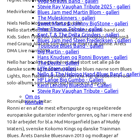
Vega Strauss Band - galleri
Stevie Ray Vaughan Tribute 2025 - galleri
Medvirkende:
Blues Jam med Martin Blom - galleri
The Muleskinners - galleri
Niels Nello Mogensen, bas og vokal:
Sweet Marta & Johnny BigStone - galleri
Peter Thorup Tribute - galleri
Nello startede i 1980 i Danmarks første punk-band Lost
Kent T & The Delta Grinders - galleri
Kids. Siden 1996 fast mand hos Johnny Madsen. I dag også
Blues Jam med Steen Frederiksen - galleri
med Grarup Allstars som han var med til at danne. Årets
Toulouse Blues Band - galleri
DMA Live navn 2019.
Big Martin - galleri
Hans Knudsen og Ronni Boysen - galleri
Nello har booket og turnéret med stort set alle på de
The Devils - galleri
Uffe Steen galleri
danske scene og med amerikanske blues navne som Blues
Nello & The Helping Hand Blues Band - galleri
Lights, Ron Hacker og Hook Herrera. Har desuden tre rock
HP Lange Big Gumbo - Galleri
solo-albums som sanger og komponist bag sig.
Kenn Lending Bluesband - Galleri
Stevie Ray Vaughan Tribute - Galleri
Om os
Ronni Boysen,
guitar:
Kontakt
Ronni er en af de mest efterspurgte og respekterede
europæiske guitarister indenfor genren, og har i mere end
10 år arbejdet for bl.a. Mud Morganfield (søn af Muddy
Waters), svenske Kokomo Kings og danske Trainman
Blues. Årets Danske Bluesnavn 2013 og modtager af