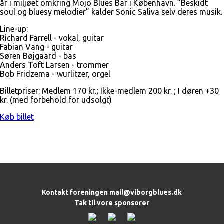
år i miljøet omkring Mojo Blues Bar i København. ”Beskidt
soul og bluesy melodier” kalder Sonic Saliva selv deres musik.
Line-up:
Richard Farrell - vokal, guitar
Fabian Vang - guitar
Søren Bøjgaard - bas
Anders Toft Larsen - trommer
Bob Fridzema - wurlitzer, orgel
Billetpriser: Medlem 170 kr.; Ikke-medlem 200 kr. ; I døren +30
kr. (med forbehold for udsolgt)
Køb billet
Kontakt foreningen
mail@viborgblues.dk
Tak til vore sponsorer