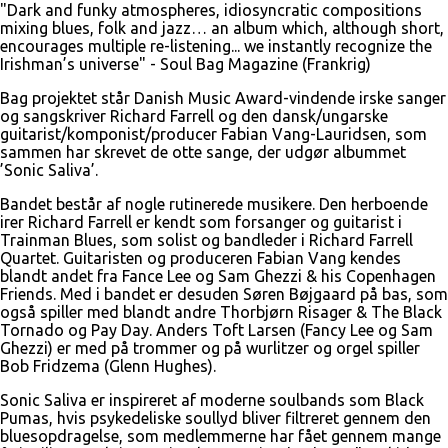
"Dark and funky atmospheres, idiosyncratic compositions
mixing blues, folk and jazz… an album which, although short,
encourages multiple re-listening... we instantly recognize the
Irishman’s universe" - Soul Bag Magazine (Frankrig)
Bag projektet står Danish Music Award-vindende irske sanger
og sangskriver Richard Farrell og den dansk/ungarske
guitarist/komponist/producer Fabian Vang-Lauridsen, som
sammen har skrevet de otte sange, der udgør albummet
’Sonic Saliva’.
Bandet består af nogle rutinerede musikere. Den herboende
irer Richard Farrell er kendt som forsanger og guitarist i
Trainman Blues, som solist og bandleder i Richard Farrell
Quartet. Guitaristen og produceren Fabian Vang kendes
blandt andet fra Fance Lee og Sam Ghezzi & his Copenhagen
Friends. Med i bandet er desuden Søren Bøjgaard på bas, som
også spiller med blandt andre Thorbjørn Risager & The Black
Tornado og Pay Day. Anders Toft Larsen (Fancy Lee og Sam
Ghezzi) er med på trommer og på wurlitzer og orgel spiller
Bob Fridzema (Glenn Hughes).
Sonic Saliva er inspireret af moderne soulbands som Black
Pumas, hvis psykedeliske soullyd bliver filtreret gennem den
bluesopdragelse, som medlemmerne har fået gennem mange