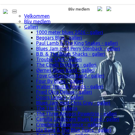
Bliv medlem
Velkommen
Bliv medlem
Galleri
1000 meter blues 2026 - galleri
Beggars Blue - galleri
Paul Lamb & The King Snakes - galleri
Blues Jam med Perry Stenbäck - galleri
B.B. & The Blues Shacks - galleri
Trouble Cats - galleri
The Cinelli Brothers - galleri
Øernes Blues Band - galleri
Tove Gustavsson Band - galleri
Four By Blues - galleri
Walter Trout & Friends - galleri
Fried Okra Deluxe - galleri
Doors Legacy - galleri
Blues Jam med Chris Grey - galleri
The Thrill - galleria
The Three Amigos Powertrio - galleri
Camilla Lindstrøm Blues Band - galleri
Creedence Experience - galleri
Ida Bang & The Blue Tears - galleri