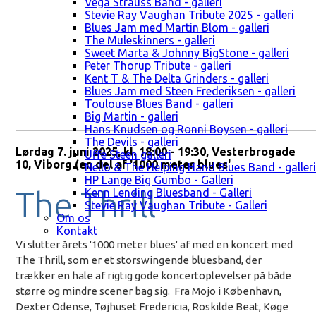
Vega Strauss Band - galleri
Stevie Ray Vaughan Tribute 2025 - galleri
Blues Jam med Martin Blom - galleri
The Muleskinners - galleri
Sweet Marta & Johnny BigStone - galleri
Peter Thorup Tribute - galleri
Kent T & The Delta Grinders - galleri
Blues Jam med Steen Frederiksen - galleri
Toulouse Blues Band - galleri
Big Martin - galleri
Hans Knudsen og Ronni Boysen - galleri
The Devils - galleri
Lørdag 7. juni 2025, kl. 18:00 - 19:30, Vesterbrogade
Uffe Steen galleri
10, Viborg (en del af '1000 meter blues'
Nello & The Helping Hand Blues Band - galleri
HP Lange Big Gumbo - Galleri
The Thrill
Kenn Lending Bluesband - Galleri
Stevie Ray Vaughan Tribute - Galleri
Om os
Kontakt
Vi slutter årets '1000 meter blues' af med en koncert med
The Thrill, som er et storswingende bluesband, der
trækker en hale af rigtig gode koncertoplevelser på både
større og mindre scener bag sig. Fra Mojo i København,
Dexter Odense, Tøjhuset Fredericia, Roskilde Beat, Køge