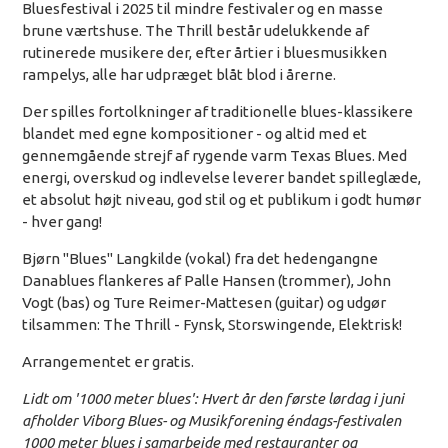
Bluesfestival i 2025 til mindre festivaler og en masse
brune værtshuse. The Thrill består udelukkende af
rutinerede musikere der, efter årtier i bluesmusikken
rampelys, alle har udpræget blåt blod i årerne.
Der spilles fortolkninger af traditionelle blues-klassikere
blandet med egne kompositioner - og altid med et
gennemgående strejf af rygende varm Texas Blues. Med
energi, overskud og indlevelse leverer bandet spilleglæde,
et absolut højt niveau, god stil og et publikum i godt humør
- hver gang!
Bjørn "Blues" Langkilde (vokal) fra det hedengangne
Danablues flankeres af Palle Hansen (trommer), John
Vogt (bas) og Ture Reimer-Mattesen (guitar) og udgør
tilsammen: The Thrill - Fynsk, Storswingende, Elektrisk!
Arrangementet er gratis.
Lidt om '1000 meter blues': Hvert år den første lørdag i juni
afholder Viborg Blues- og Musikforening éndags-festivalen
1000 meter blues i samarbejde med restauranter og